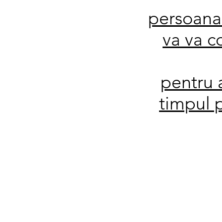
persoana 
va va c
pentru a
timpul p