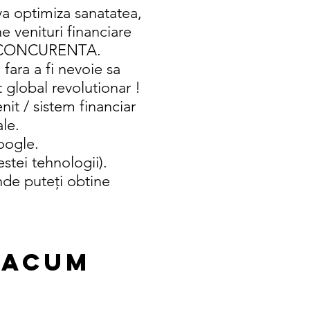
va optimiza sanatatea,
e venituri financiare
RA CONCURENTA.
fara a fi nevoie sa
t global revolutionar !
it / sistem financiar
ale.
Google.
stei tehnologii).
unde puteți obtine
 Acum