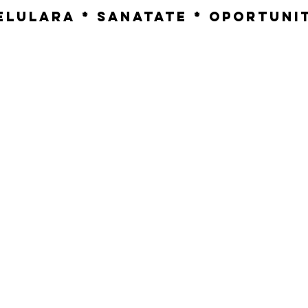
elulara * Sanatate * Oportuni