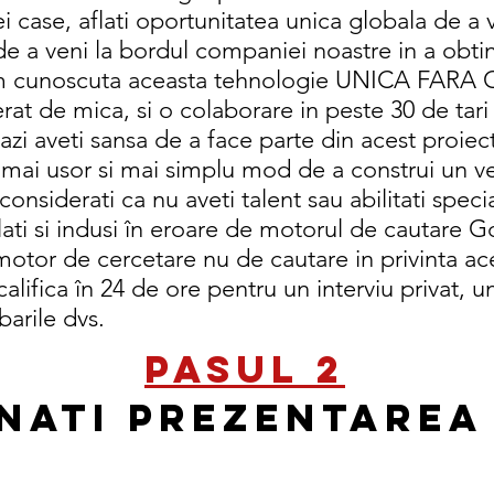
 case, aflati oportunitatea unica globala de a 
e a veni la bordul companiei noastre in a obtin
acem cunoscuta aceasta tehnologie UNICA FA
at de mica, si o colaborare in peste 30 de tari 
tazi aveti sansa de a face parte din acest proiec
mai usor si mai simplu mod de a construi un ven
onsiderati ca nu aveti talent sau abilitati speci
ati si indusi în eroare de motorul de cautare 
motor de cercetare nu de cautare in privinta ace
alifica în 24 de ore pentru un interviu privat, 
barile dvs.
PASUL 2
onati Prezentarea