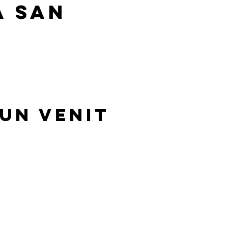
A
SAN
bun venit