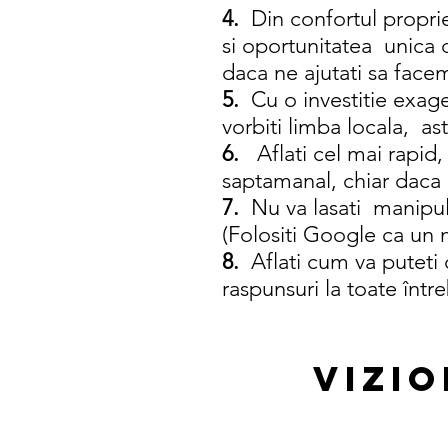
4.
Din confortul propriei
si oportunitatea unica d
daca ne ajutati sa f
5.
Cu o investitie exager
vorbiti limba locala, as
6.
Aflati cel mai rapid, 
saptamanal, chiar daca c
7.
Nu va lasati manipul
(Folositi Google ca un 
8.
Aflati cum va puteti c
raspunsuri la toate între
Vizi