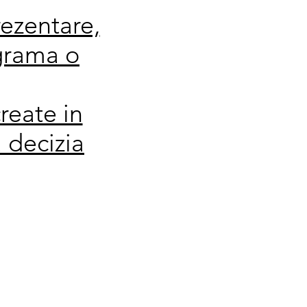
rezentare,
ograma o
reate in
a decizia